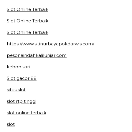
Slot Online Terbaik
Slot Online Terbaik
Slot Online Terbaik
https://www.sitinurbayapokdarwis.com/
pesonaindahkalilunjar.com
kebon sari
Slot gacor 88
situs slot
slot rtp tinggi
slot online terbaik
slot