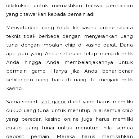
dilakukan untuk memastikan bahwa permainan
yang ditawarkan kepada pemain adil.
Menyetorkan uang Anda ke kasino online secara
teknis tidak berbeda dengan menyerahkan uang
tunai dengan imbalan chip di kasino darat. Dana
apa pun yang Anda setorkan tetap menjadi milik
Anda hingga Anda membelanjakannya untuk
bermain game. Hanya jika Anda benar-benar
kehilangan uang barulah uang itu menjadi milik
kasino.
Sama seperti
slot gacor
darat yang harus memiliki
cukup uang tunai untuk menutupi nilai semua chip
yang beredar, kasino online juga harus memiliki
cukup uang tunai untuk menutupi nilai semua
deposit pemain. Mereka harus memisahkan