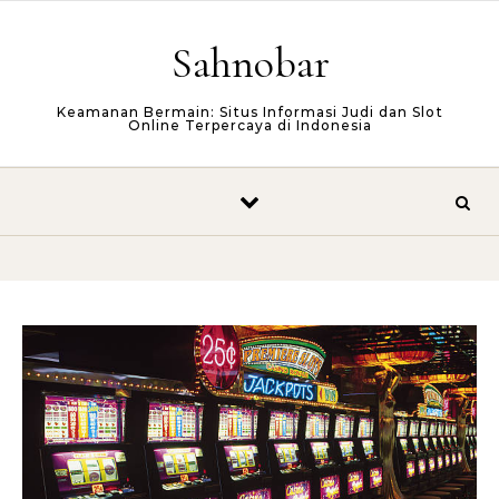
Skip to content
Sahnobar
Keamanan Bermain: Situs Informasi Judi dan Slot
Online Terpercaya di Indonesia