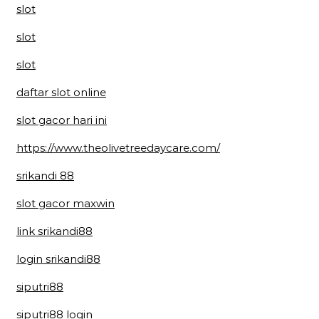
slot
slot
slot
daftar slot online
slot gacor hari ini
https://www.theolivetreedaycare.com/
srikandi 88
slot gacor maxwin
link srikandi88
login srikandi88
siputri88
siputri88 login