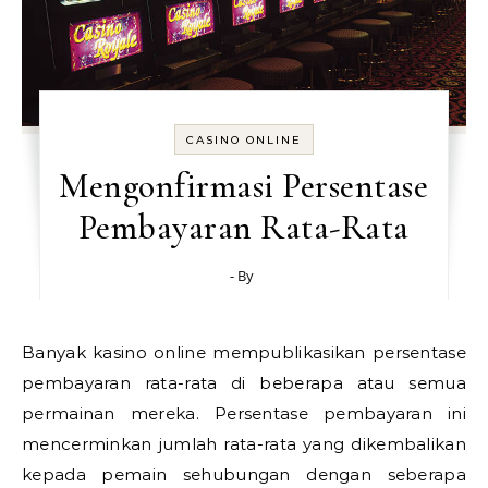
CASINO ONLINE
Mengonfirmasi Persentase
Pembayaran Rata-Rata
- By
Banyak kasino online mempublikasikan persentase
pembayaran rata-rata di beberapa atau semua
permainan mereka. Persentase pembayaran ini
mencerminkan jumlah rata-rata yang dikembalikan
kepada pemain sehubungan dengan seberapa