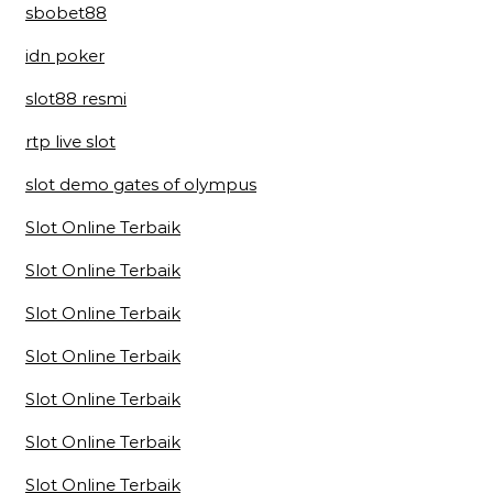
sbobet88
idn poker
slot88 resmi
rtp live slot
slot demo gates of olympus
Slot Online Terbaik
Slot Online Terbaik
Slot Online Terbaik
Slot Online Terbaik
Slot Online Terbaik
Slot Online Terbaik
Slot Online Terbaik