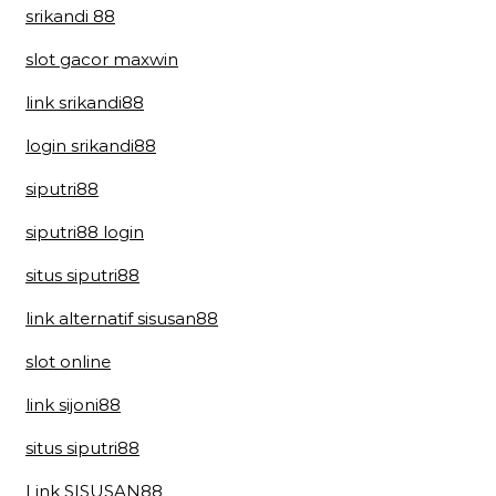
srikandi 88
slot gacor maxwin
link srikandi88
login srikandi88
siputri88
siputri88 login
situs siputri88
link alternatif sisusan88
slot online
link sijoni88
situs siputri88
Link SISUSAN88