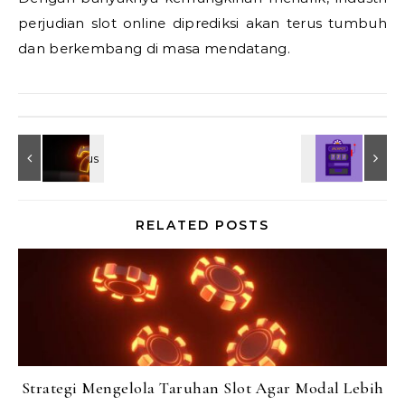
perjudian slot online diprediksi akan terus tumbuh
dan berkembang di masa mendatang.
RELATED POSTS
Strategi Mengelola Taruhan Slot Agar Modal Lebih