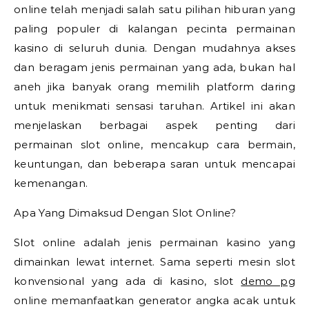
online telah menjadi salah satu pilihan hiburan yang
paling populer di kalangan pecinta permainan
kasino di seluruh dunia. Dengan mudahnya akses
dan beragam jenis permainan yang ada, bukan hal
aneh jika banyak orang memilih platform daring
untuk menikmati sensasi taruhan. Artikel ini akan
menjelaskan berbagai aspek penting dari
permainan slot online, mencakup cara bermain,
keuntungan, dan beberapa saran untuk mencapai
kemenangan.
Apa Yang Dimaksud Dengan Slot Online?
Slot online adalah jenis permainan kasino yang
dimainkan lewat internet. Sama seperti mesin slot
konvensional yang ada di kasino, slot
demo pg
online memanfaatkan generator angka acak untuk