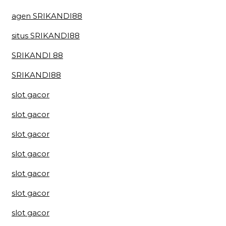
agen SRIKANDI88
situs SRIKANDI88
SRIKANDI 88
SRIKANDI88
slot gacor
slot gacor
slot gacor
slot gacor
slot gacor
slot gacor
slot gacor