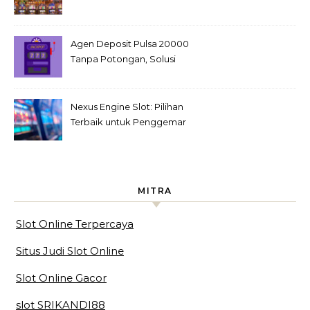
untuk Memenangkan
Permainan
Agen Deposit Pulsa 20000
Tanpa Potongan, Solusi
Mudah Memulai Taruhan
Online
Nexus Engine Slot: Pilihan
Terbaik untuk Penggemar
Judi Online
MITRA
Slot Online Terpercaya
Situs Judi Slot Online
Slot Online Gacor
slot SRIKANDI88