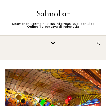
Skip to content
Sahnobar
Keamanan Bermain: Situs Informasi Judi dan Slot
Online Terpercaya di Indonesia