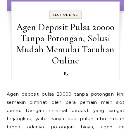
SLOT ONLINE
Agen Deposit Pulsa 20000
Tanpa Potongan, Solusi
Mudah Memulai Taruhan
Online
- By
Agen deposit pulsa 20000 tanpa potongan kini
semakin diminati oleh para pemain main slot
demo. Dengan minimal deposit yang sangat
terjangkau, yaitu hanya dua puluh ribu rupiah
tanpa adanya potongan biaya, agen ini