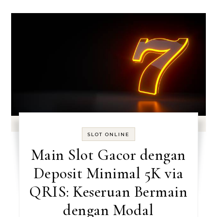
SLOT ONLINE
Main Slot Gacor dengan
Deposit Minimal 5K via
QRIS: Keseruan Bermain
dengan Modal