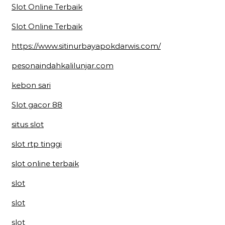
Slot Online Terbaik
Slot Online Terbaik
https://www.sitinurbayapokdarwis.com/
pesonaindahkalilunjar.com
kebon sari
Slot gacor 88
situs slot
slot rtp tinggi
slot online terbaik
slot
slot
slot