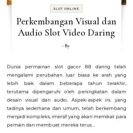
SLOT ONLINE
Perkembangan Visual dan
Audio Slot Video Daring
- By
Dunia permainan slot gacor 88 daring telah
mengalami perubahan luar biasa ke arah yang
lebih baik dalam beberapa tahun terakhir,
terutama dipengaruhi oleh peningkatan dalam
desain visual dan audio. Aspek-aspek ini, yang
tadinya sederhana dan umum, telah berkembang
menjadi kompleks, imersif yang akan memikat para
pemain dan membuat mereka terus…