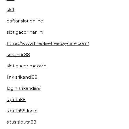
slot
daftar slot online
slot gacor hari ini
https://www.theolivetreedaycare.com/
srikandi 88
slot gacor maxwin
link srikandi88
login srikandi88
siputri88
siputri88 login
situs siputri88