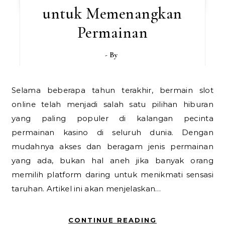
untuk Memenangkan
Permainan
- By
Selama beberapa tahun terakhir, bermain slot
online telah menjadi salah satu pilihan hiburan
yang paling populer di kalangan pecinta
permainan kasino di seluruh dunia. Dengan
mudahnya akses dan beragam jenis permainan
yang ada, bukan hal aneh jika banyak orang
memilih platform daring untuk menikmati sensasi
taruhan. Artikel ini akan menjelaskan…
CONTINUE READING