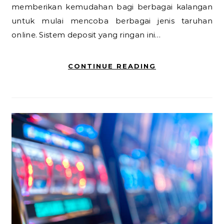
memberikan kemudahan bagi berbagai kalangan
untuk mulai mencoba berbagai jenis taruhan
online. Sistem deposit yang ringan ini…
CONTINUE READING