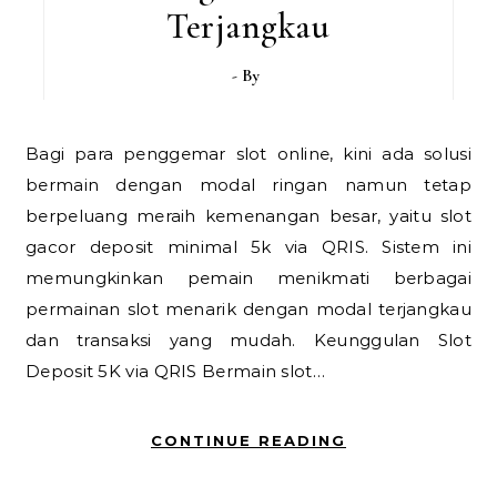
Terjangkau
- By
Bagi para penggemar slot online, kini ada solusi
bermain dengan modal ringan namun tetap
berpeluang meraih kemenangan besar, yaitu slot
gacor deposit minimal 5k via QRIS. Sistem ini
memungkinkan pemain menikmati berbagai
permainan slot menarik dengan modal terjangkau
dan transaksi yang mudah. Keunggulan Slot
Deposit 5K via QRIS Bermain slot…
CONTINUE READING