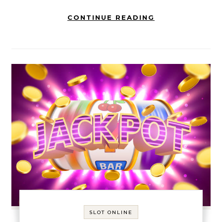
CONTINUE READING
SLOT ONLINE