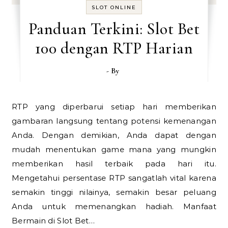
SLOT ONLINE
Panduan Terkini: Slot Bet
100 dengan RTP Harian
- By
RTP yang diperbarui setiap hari memberikan
gambaran langsung tentang potensi kemenangan
Anda. Dengan demikian, Anda dapat dengan
mudah menentukan game mana yang mungkin
memberikan hasil terbaik pada hari itu.
Mengetahui persentase RTP sangatlah vital karena
semakin tinggi nilainya, semakin besar peluang
Anda untuk memenangkan hadiah. Manfaat
Bermain di Slot Bet…