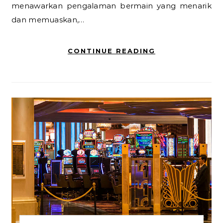
menawarkan pengalaman bermain yang menarik
dan memuaskan,…
CONTINUE READING