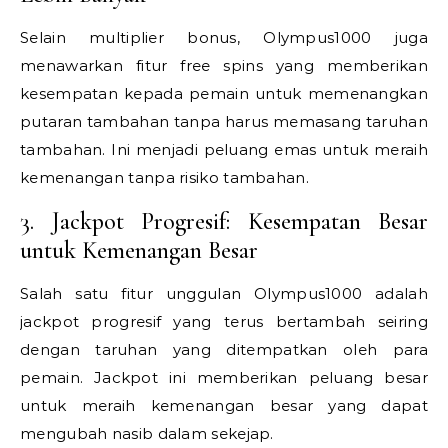
Selain multiplier bonus, Olympus1000 juga
menawarkan fitur free spins yang memberikan
kesempatan kepada pemain untuk memenangkan
putaran tambahan tanpa harus memasang taruhan
tambahan. Ini menjadi peluang emas untuk meraih
kemenangan tanpa risiko tambahan.
3. Jackpot Progresif: Kesempatan Besar
untuk Kemenangan Besar
Salah satu fitur unggulan Olympus1000 adalah
jackpot progresif yang terus bertambah seiring
dengan taruhan yang ditempatkan oleh para
pemain. Jackpot ini memberikan peluang besar
untuk meraih kemenangan besar yang dapat
mengubah nasib dalam sekejap.