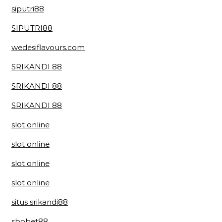
siputri88
SIPUTRI88
wedesiflavours.com
SRIKANDI 88
SRIKANDI 88
SRIKANDI 88
slot online
slot online
slot online
slot online
situs srikandi88
sbobet88