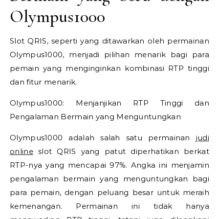
Olympus1000
Slot QRIS, seperti yang ditawarkan oleh permainan
Olympus1000, menjadi pilihan menarik bagi para
pemain yang menginginkan kombinasi RTP tinggi
dan fitur menarik.
Olympus1000: Menjanjikan RTP Tinggi dan
Pengalaman Bermain yang Menguntungkan
Olympus1000 adalah salah satu permainan
judi
online
slot QRIS yang patut diperhatikan berkat
RTP-nya yang mencapai 97%. Angka ini menjamin
pengalaman bermain yang menguntungkan bagi
para pemain, dengan peluang besar untuk meraih
kemenangan. Permainan ini tidak hanya