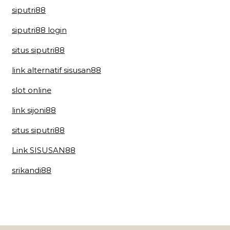
siputri88
siputri88 login
situs siputri88
link alternatif sisusan88
slot online
link sijoni88
situs siputri88
Link SISUSAN88
srikandi88