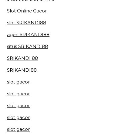
Slot Online Gacor
slot SRIKANDI88
agen SRIKANDI88
situs SRIKANDI88
SRIKANDI 88
SRIKANDI88
slot gacor
slot gacor
slot gacor
slot gacor
slot gacor