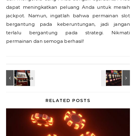
dapat meningkatkan peluang Anda untuk meraih
jackpot. Namun, ingatlah bahwa permainan slot
bergantung pada keberuntungan, jadi jangan
terlalu bergantung pada strategi. Nikmati
permainan dan semoga berhasil!
RELATED POSTS