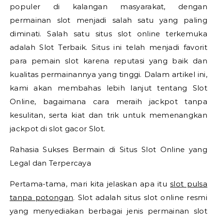
populer di kalangan masyarakat, dengan
permainan slot menjadi salah satu yang paling
diminati. Salah satu situs slot online terkemuka
adalah Slot Terbaik. Situs ini telah menjadi favorit
para pemain slot karena reputasi yang baik dan
kualitas permainannya yang tinggi. Dalam artikel ini,
kami akan membahas lebih lanjut tentang Slot
Online, bagaimana cara meraih jackpot tanpa
kesulitan, serta kiat dan trik untuk memenangkan
jackpot di slot gacor Slot.
Rahasia Sukses Bermain di Situs Slot Online yang
Legal dan Terpercaya
Pertama-tama, mari kita jelaskan apa itu
slot pulsa
tanpa potongan
. Slot adalah situs slot online resmi
yang menyediakan berbagai jenis permainan slot